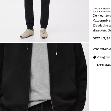
GRATIS VERZEN
JOGGER
STAND
De kleur zwar
Katoenmix s
Elastische t
zijzakken. G
DETAILS, S
VOORRADIG 
Vraag om 
ASSISTA