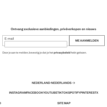
Ontvang exclusieve aanbiedingen, privéverkopen en nieuws
E-mail
ME AANMELDEN
Door je aan te melden, bevestig je dat je het
privacybeleid
hebt gelezen.
NEDERLAND
·
NEDERLANDS
INSTAGRAM
FACEBOOK
YOUTUBE
TIKTOK
SPOTIFY
PINTEREST
X
O
SITE MAP