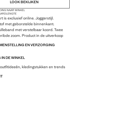
LOOK BEKIJKEN
DING NAAR WINKEL
AARDLENGTE
t is exclusief online. Joggerstijl.
tof met geborstelde binnenkant.
ailleband met verstelbaar koord. Twee
eribde zoom. Product in de uitverkoop
AMENSTELLING EN VERZORGING
IN DE WINKEL
outfitideeën, kledingstukken en trends
NT