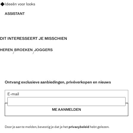
Vraag om outfitideeën, kledingstukken en trends
Ideeën voor looks
ASSISTANT
DIT INTERESSEERT JE MISSCHIEN
HEREN
BROEKEN
JOGGERS
Ontvang exclusieve aanbiedingen, privéverkopen en nieuws
E-mail
ME AANMELDEN
Door je aan te melden, bevestig je dat je het
privacybeleid
hebt gelezen.