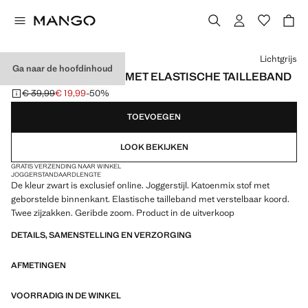
Kies een kleur
Lichtgrijs
Ga naar de hoofdinhoud
KATOENEN JOGGER MET ELASTISCHE TAILLEBAND
€ 39,99
€ 19,99
-50%
Oorspronkelijke prijs doorgehaald [€ 39,99 ]
Huidige prijs [€ 19,99 ]
TOEVOEGEN
LOOK BEKIJKEN
GRATIS VERZENDING NAAR WINKEL
JOGGER
STANDAARDLENGTE
De kleur zwart is exclusief online. Joggerstijl. Katoenmix stof met
geborstelde binnenkant. Elastische tailleband met verstelbaar koord.
Twee zijzakken. Geribde zoom. Product in de uitverkoop
DETAILS, SAMENSTELLING EN VERZORGING
AFMETINGEN
VOORRADIG IN DE WINKEL