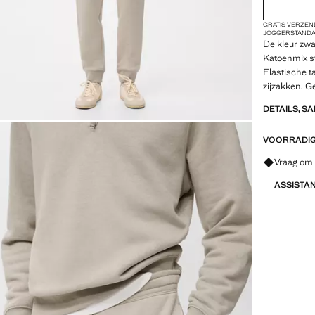
GRATIS VERZEN
JOGGER
STAND
De kleur zwar
Katoenmix s
Elastische t
zijzakken. G
DETAILS, S
VOORRADIG 
Vraag om 
ASSISTA