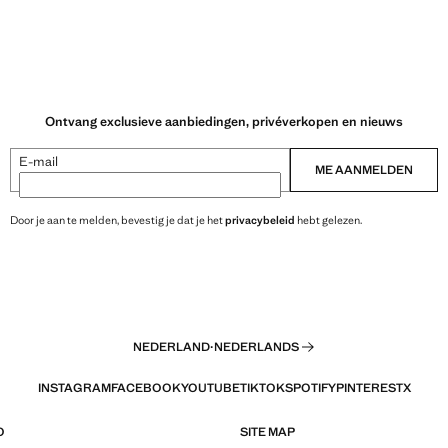
Ontvang exclusieve aanbiedingen, privéverkopen en nieuws
E-mail
ME AANMELDEN
Door je aan te melden, bevestig je dat je het
privacybeleid
hebt gelezen.
NEDERLAND
·
NEDERLANDS
INSTAGRAM
FACEBOOK
YOUTUBE
TIKTOK
SPOTIFY
PINTEREST
X
O
SITE MAP