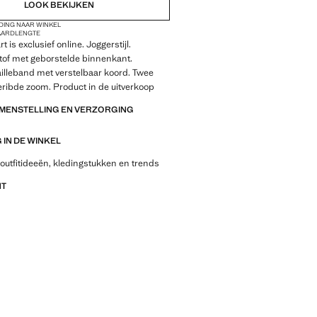
LOOK BEKIJKEN
DING NAAR WINKEL
AARDLENGTE
t is exclusief online. Joggerstijl.
tof met geborstelde binnenkant.
ailleband met verstelbaar koord. Twee
eribde zoom. Product in de uitverkoop
AMENSTELLING EN VERZORGING
IN DE WINKEL
outfitideeën, kledingstukken en trends
NT