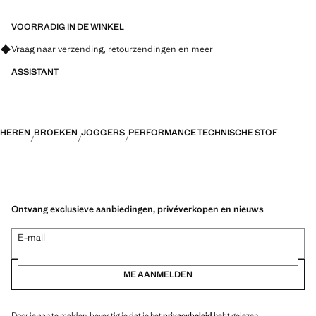
technische vezels. Deze selectie biedt een breed scala aan
geavanceerde eigenschappen zoals bi-stretch stoffen, sneldrogend,
VOORRADIG IN DE WINKEL
gemakkelijk te strijken, thermoregulerend, ademend of waterafstotend,
Vraag naar verzending, retourzendingen en meer
onderverdeeld in drie hoofdcategorieën: Thermoregulerend,
Functioneel en Comfort
ASSISTANT
HEREN
BROEKEN
JOGGERS
PERFORMANCE TECHNISCHE STOF
Ontvang exclusieve aanbiedingen, privéverkopen en nieuws
E-mail
ME AANMELDEN
Door je aan te melden, bevestig je dat je het
privacybeleid
hebt gelezen.