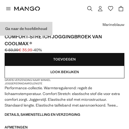
Kies een kleur
Marineblauw
Ga naar de hoofdinhoud
PERFORMANCE
COMFORT-STRETCH JOGGINGBROEK VAN
COOLMAX ®
€ 59,99
€ 35,99
-40%
Oorspronkelijke prijs doorgehaald [€ 59,99 ]
Huidige prijs [€ 35,99 ]
TOEVOEGEN
LOOK BEKIJKEN
GRATIS VERZENDING NAAR WINKEL
JOGGER
STANDAARDLENGTE
Performance-collectie. Warmteregulerend: regelt de
lichaamstemperatuur. Comfort Stretch: elastische stof die voor extra
comfort zorgt. Joggerstijl. Elastische stof met microstructuur.
Standaard lengte. Elastische tailleband met aansnoerkoord. Twee
zijzakken met ritssluiting. Achterzak met ritssluiting. Geribde zoom.
DETAILS, SAMENSTELLING EN VERZORGING
Product in de uitverkoop
AFMETINGEN
PERFORMANCE: Een collectie kledingstukken gemaakt van