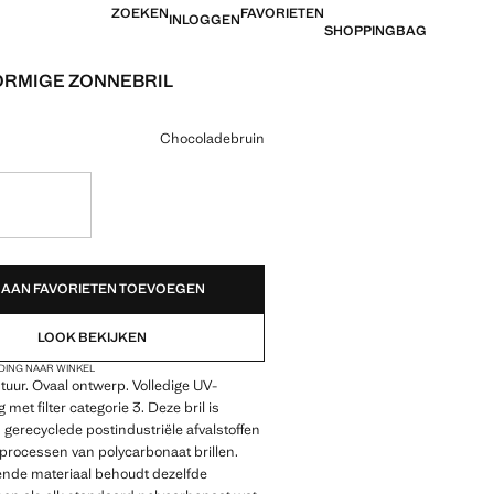
ZOEKEN
FAVORIETEN
INLOGGEN
SHOPPINGBAG
RMIGE ZONNEBRIL
 [€ 22,99 ]
ur
Chocoladebruin
!
EDEN!
AAN FAVORIETEN TOEVOEGEN
LOOK BEKIJKEN
DING NAAR WINKEL
uur. Ovaal ontwerp. Volledige UV-
met filter categorie 3. Deze bril is
gerecyclede postindustriële afvalstoffen
eprocessen van polycarbonaat brillen.
ende materiaal behoudt dezelfde