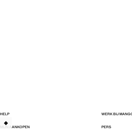
HELP
WERK BIJ MANG
TANT
MIJN AANKOPEN
PERS