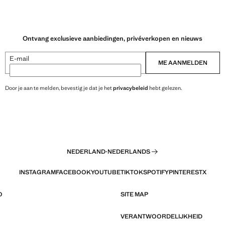
Ontvang exclusieve aanbiedingen, privéverkopen en nieuws
E-mail
ME AANMELDEN
Door je aan te melden, bevestig je dat je het
privacybeleid
hebt gelezen.
NEDERLAND
·
NEDERLANDS
INSTAGRAM
FACEBOOK
YOUTUBE
TIKTOK
SPOTIFY
PINTEREST
X
O
SITE MAP
VERANTWOORDELIJKHEID