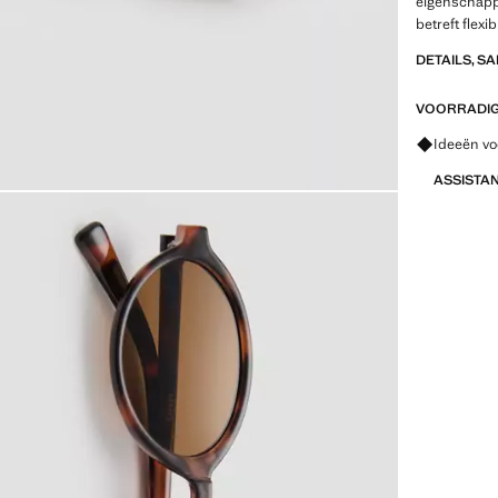
eigenschapp
betreft flexi
DETAILS, S
VOORRADIG 
Vraag om 
Ideeën vo
ASSISTA