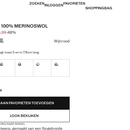
ZOEKEN
FAVORIETEN
INLOGGEN
SHOPPINGBAG
N 100% MERINOSWOL
5,99
-48%
jke prijs doorgehaald [€ 49,99 ]
 [€ 25,99 ]
ur
Wijnrood
gt maat S en is 178cm lang.
S
M
L
XL
!
Ik wil hem!
Ik wil hem!
Ik wil hem!
Ik wil hem!
EDEN!
N
AAN FAVORIETEN TOEVOEGEN
LOOK BEKIJKEN
DING NAAR WINKEL
ntwerp, gemaakt van een fijngebreide