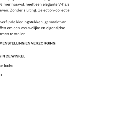
% merinoswol, heeft een elegante V-hals
wen. Zonder sluiting. Selection-collectie
 verfijnde kledingstukken, gemaakt van
offen om een vrouwelijke en eigentijdse
amen te stellen
AMENSTELLING EN VERZORGING
IN DE WINKEL
outfitideeën, kledingstukken en trends
or looks
NT