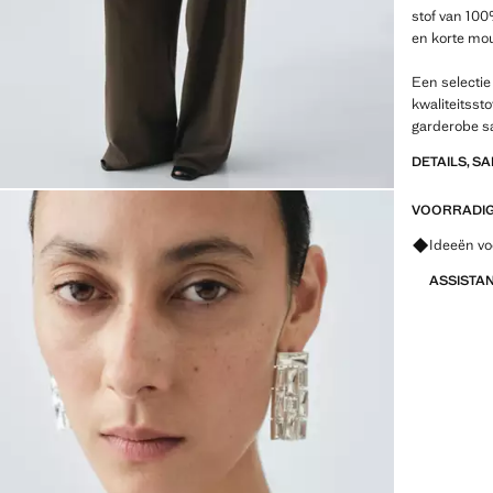
stof van 100
en korte mou
Een selectie
kwaliteitsst
garderobe s
DETAILS, S
VOORRADIG 
Vraag om 
Ideeën vo
ASSISTA