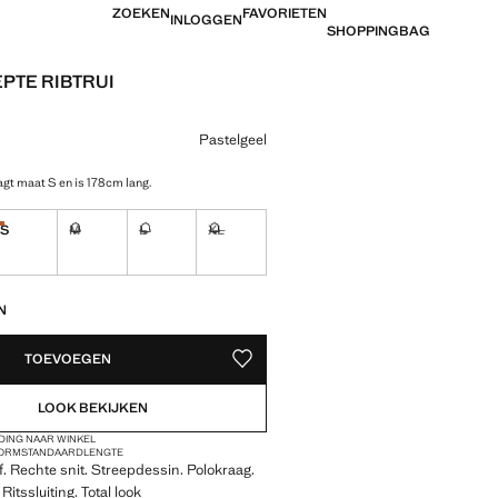
ZOEKEN
FAVORIETEN
INLOGGEN
SHOPPINGBAG
PTE RIBTRUI
 [€ 39,99 ]
ur
Pastelgeel
gt maat S en is 178cm lang.
S
M
L
XL
Laatste eenheden!
Ik wil hem!
Ik wil hem!
Ik wil hem!
EDEN!
N
TOEVOEGEN
OPSLAAN ALS FAVORIET
LOOK BEKIJKEN
DING NAAR WINKEL
VORM
STANDAARDLENGTE
of. Rechte snit. Streepdessin. Polokraag.
itssluiting. Total look