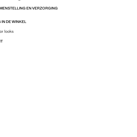
AMENSTELLING EN VERZORGING
IN DE WINKEL
outfitideeën, kledingstukken en trends
or looks
NT