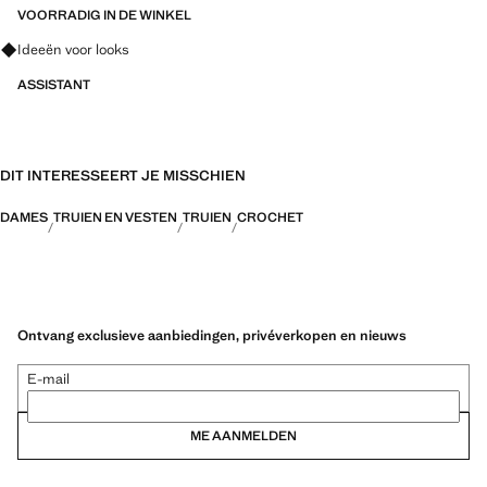
VOORRADIG IN DE WINKEL
Vraag om outfitideeën, kledingstukken en trends
Ideeën voor looks
ASSISTANT
DIT INTERESSEERT JE MISSCHIEN
DAMES
TRUIEN EN VESTEN
TRUIEN
CROCHET
Ontvang exclusieve aanbiedingen, privéverkopen en nieuws
E-mail
ME AANMELDEN