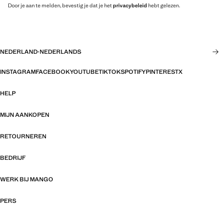
Door je aan te melden, bevestig je dat je het
privacybeleid
hebt gelezen.
NEDERLAND
·
NEDERLANDS
INSTAGRAM
FACEBOOK
YOUTUBE
TIKTOK
SPOTIFY
PINTEREST
X
HELP
MIJN AANKOPEN
RETOURNEREN
BEDRIJF
WERK BIJ MANGO
PERS