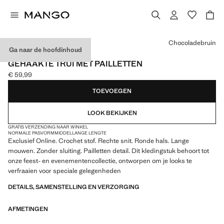
Kies een kleur
Chocoladebruin
Ga naar de hoofdinhoud
EXCLUSIEF ONLINE
GEHAAKTE TRUI MET PAILLETTEN
€ 59,99
Huidige prijs [€ 59,99 ]
TOEVOEGEN
LOOK BEKIJKEN
GRATIS VERZENDING NAAR WINKEL
NORMALE PASVORM
MIDDELLANGE LENGTE
Exclusief Online. Crochet stof. Rechte snit. Ronde hals. Lange
mouwen. Zonder sluiting. Pailletten detail. Dit kledingstuk behoort tot
onze feest- en evenementencollectie, ontworpen om je looks te
verfraaien voor speciale gelegenheden
DETAILS, SAMENSTELLING EN VERZORGING
AFMETINGEN