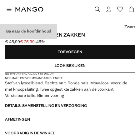
Kies een kleur
Zwart
Ga naar de hoofdinhoud
GILET MET KNOPEN EN ZAKKEN
€ 45,99
€ 25,99
-43%
Oorspronkelijke prijs doorgehaald [€ 45,99 ]
Huidige prijs [€ 25,99 ]
TOEVOEGEN
LOOK BEKIJKEN
GRATIS VERZENDING NAAR WINKEL
NORMALE PASVORM
STANDAARDLENGTE
Stof van lyocellblend. Rechte snit. Ronde hals. Mouwloos. Voorzijde
met knoopsluiting. Twee opgestikte zakken aan de voorkant.
Verstelbare taille. Binnenvoering
DETAILS, SAMENSTELLING EN VERZORGING
AFMETINGEN
VOORRADIG IN DE WINKEL