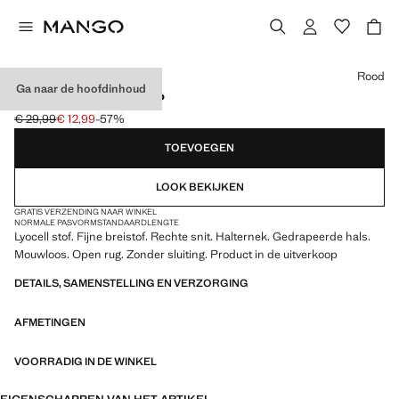
Kies een kleur
Rood
Ga naar de hoofdinhoud
LYOCELL HALTERTOP
€ 29,99
€ 12,99
-57%
Oorspronkelijke prijs doorgehaald [€ 29,99 ]
Huidige prijs [€ 12,99 ]
TOEVOEGEN
LOOK BEKIJKEN
GRATIS VERZENDING NAAR WINKEL
NORMALE PASVORM
STANDAARDLENGTE
Lyocell stof. Fijne breistof. Rechte snit. Halternek. Gedrapeerde hals.
Mouwloos. Open rug. Zonder sluiting. Product in de uitverkoop
DETAILS, SAMENSTELLING EN VERZORGING
AFMETINGEN
VOORRADIG IN DE WINKEL