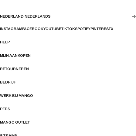
NEDERLAND
·
NEDERLANDS
INSTAGRAM
FACEBOOK
YOUTUBE
TIKTOK
SPOTIFY
PINTEREST
X
HELP
MIJN AANKOPEN
RETOURNEREN
BEDRIJF
WERK BIJ MANGO
PERS
MANGO OUTLET
SITE MAP