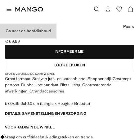
Kies een kleur
Paars
Ga naar de hoofdinhoud
JUTE SHOPPER
€ 69,99
Huidige prijs [€ 69,99 ]
INFORMEER ME!
LOOK BEKIJKEN
GRATIS VERZENDING NAAR WINKEL
Groot formaat. Stof van jute- en katoenblend. Shopper stijl. Gestreept
patroon. Dubbel kort handvat. Ritssluiting. Contrasterende
afwerkingen. Strandaccessoires
57.0x39.0x16.0 cm (Lengte x Hoogte x Breedte)
DETAILS, SAMENSTELLING EN VERZORGING
VOORRADIG IN DE WINKEL
Vraag om outfitideeën, kledingstukken en trends