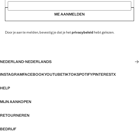
ME AANMELDEN
Door je aan te melden, bevestig je dat je het
privacybeleid
hebt gelezen.
NEDERLAND
·
NEDERLANDS
INSTAGRAM
FACEBOOK
YOUTUBE
TIKTOK
SPOTIFY
PINTEREST
X
HELP
MIJN AANKOPEN
RETOURNEREN
BEDRIJF