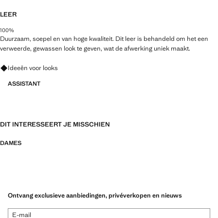
LEER
100%
Duurzaam, soepel en van hoge kwaliteit. Dit leer is behandeld om het een
verweerde, gewassen look te geven, wat de afwerking uniek maakt.
Vraag om outfitideeën, kledingstukken en trends
Ideeën voor looks
ASSISTANT
DIT INTERESSEERT JE MISSCHIEN
DAMES
Ontvang exclusieve aanbiedingen, privéverkopen en nieuws
E-mail