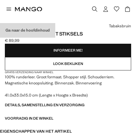
Kies een kleur
Tabaksbruin
Ga naar de hoofdinhoud
LEREN SHOPPER MET STIKSELS
€ 89,99
Huidige prijs [€ 89,99 ]
INFORMEER ME!
LOOK BEKIJKEN
GRATIS VERZENDING NAAR WINKEL
100% runderleer. Groot formaat. Shopper stijl. Schouderriem.
Magnetische knoopsluiting. Binnenzak. Binnenvoering
41.0x33.0x15.0 cm (Lengte x Hoogte x Breedte)
DETAILS, SAMENSTELLING EN VERZORGING
VOORRADIG IN DE WINKEL
EIGENSCHAPPEN VAN HET ARTIKEL