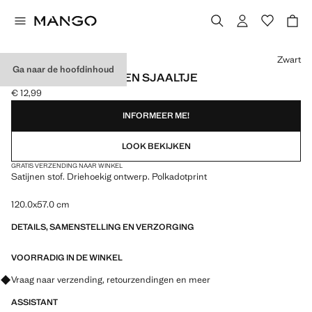
Kies een kleur
Zwart
Ga naar de hoofdinhoud
GESTIPPELD SATIJNEN SJAALTJE
€ 12,99
Huidige prijs [€ 12,99 ]
INFORMEER ME!
LOOK BEKIJKEN
GRATIS VERZENDING NAAR WINKEL
Satijnen stof. Driehoekig ontwerp. Polkadotprint
120.0x57.0 cm
DETAILS, SAMENSTELLING EN VERZORGING
VOORRADIG IN DE WINKEL
Vraag naar verzending, retourzendingen en meer
ASSISTANT