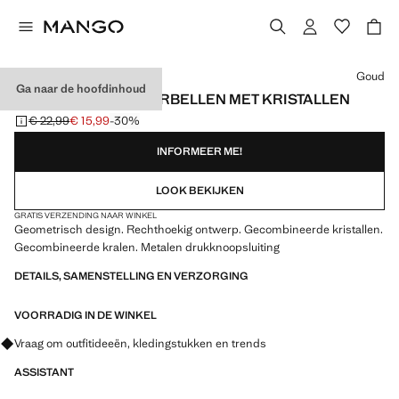
Kies een kleur
Goud
Ga naar de hoofdinhoud
GEOMETRISCHE OORBELLEN MET KRISTALLEN
€ 22,99
€ 15,99
-30%
Oorspronkelijke prijs doorgehaald [€ 22,99 ]
Huidige prijs [€ 15,99 ]
INFORMEER ME!
LOOK BEKIJKEN
GRATIS VERZENDING NAAR WINKEL
Geometrisch design. Rechthoekig ontwerp. Gecombineerde kristallen.
Gecombineerde kralen. Metalen drukknoopsluiting
DETAILS, SAMENSTELLING EN VERZORGING
VOORRADIG IN DE WINKEL
Vraag om outfitideeën, kledingstukken en trends
ASSISTANT