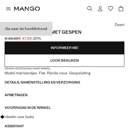
Kies een kleur
Zwart
Ga naar de hoofdinhoud
BANDJESSANDAAL MET GESPEN
€ 59,99
€ 47,99
-20%
Oorspronkelijke prijs doorgehaald [€ 59,99 ]
Huidige prijs [€ 47,99 ]
INFORMEER ME!
LOOK BEKIJKEN
GRATIS VERZENDING NAAR WINKEL
Model met bandjes. Flat. Ronde neus. Gespsluiting
DETAILS, SAMENSTELLING EN VERZORGING
AFMETINGEN
VOORRADIG IN DE WINKEL
Vraag om outfitideeën, kledingstukken en trends
Ideeën voor looks
ASSISTANT