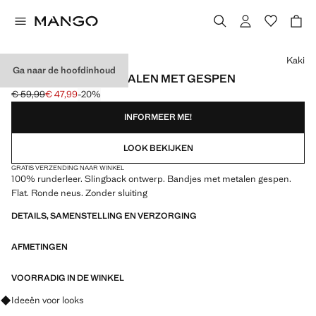
Kies een kleur
Kaki
Ga naar de hoofdinhoud
PLATTE LEREN SANDALEN MET GESPEN
€ 59,99
€ 47,99
-20%
Oorspronkelijke prijs doorgehaald [€ 59,99 ]
Huidige prijs [€ 47,99 ]
INFORMEER ME!
LOOK BEKIJKEN
GRATIS VERZENDING NAAR WINKEL
100% runderleer. Slingback ontwerp. Bandjes met metalen gespen.
Flat. Ronde neus. Zonder sluiting
DETAILS, SAMENSTELLING EN VERZORGING
AFMETINGEN
VOORRADIG IN DE WINKEL
Vraag om outfitideeën, kledingstukken en trends
Ideeën voor looks