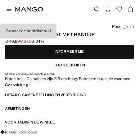
Kies een kleur
Pastelgroen
Ga naar de hoofdinhoud
KITTENHEEL SANDAAL MET BANDJE
€ 49,99
€ 37,99
-24%
Oorspronkelijke prijs doorgehaald [€ 49,99 ]
Huidige prijs [€ 37,99 ]
INFORMEER ME!
LOOK BEKIJKEN
GRATIS VERZENDING NAAR WINKEL
Kitten heel. De hakken zijn 3,5 cm hoog. Bandje met positie voor teen.
Gespsluiting
DETAILS, SAMENSTELLING EN VERZORGING
AFMETINGEN
VOORRADIG IN DE WINKEL
Vraag om outfitideeën, kledingstukken en trends
Ideeën voor looks