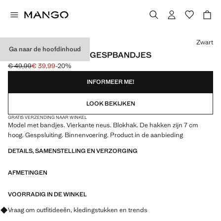
Kies een kleur
Zwart
Ga naar de hoofdinhoud
HAKSANDALEN MET GESPBANDJES
€ 49,99
€ 39,99
-20%
Oorspronkelijke prijs doorgehaald [€ 49,99 ]
Huidige prijs [€ 39,99 ]
INFORMEER ME!
LOOK BEKIJKEN
GRATIS VERZENDING NAAR WINKEL
Model met bandjes. Vierkante neus. Blokhak. De hakken zijn 7 cm
hoog. Gespsluiting. Binnenvoering. Product in de aanbieding
DETAILS, SAMENSTELLING EN VERZORGING
AFMETINGEN
VOORRADIG IN DE WINKEL
Vraag om outfitideeën, kledingstukken en trends