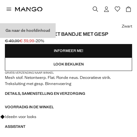
Kies een kleur
Zwart
Ga naar de hoofdinhoud
MESH BALLERINA MET BANDJE MET GESP
€ 49,99
€ 39,99
-20%
Oorspronkelijke prijs doorgehaald [€ 49,99 ]
Huidige prijs [€ 39,99 ]
INFORMEER ME!
LOOK BEKIJKEN
GRATIS VERZENDING NAAR WINKEL
Mesh stof. Netontwerp. Flat. Ronde neus. Decoratieve strik.
Treksluiting met gesp. Binnenvoering
DETAILS, SAMENSTELLING EN VERZORGING
VOORRADIG IN DE WINKEL
Vraag om outfitideeën, kledingstukken en trends
Ideeën voor looks
ASSISTANT