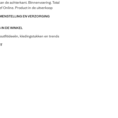
 aan de achterkant. Binnenvoering. Total
ief Online. Product in de uitverkoop
AMENSTELLING EN VERZORGING
IN DE WINKEL
outfitideeën, kledingstukken en trends
NT