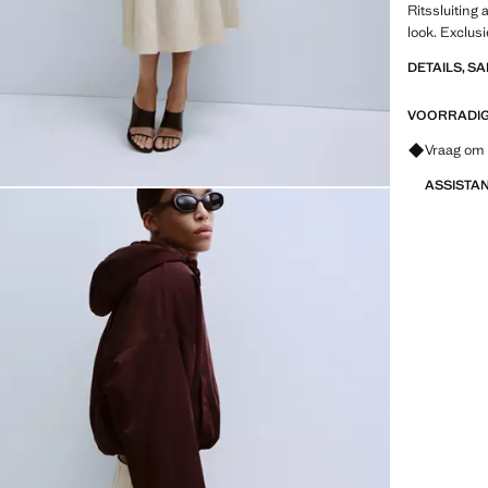
Ritssluiting
look. Exclus
DETAILS, S
VOORRADIG 
Vraag om 
ASSISTA