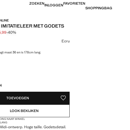
ZOEKEN
FAVORIETEN
INLOGGEN
SHOPPINGBAG
NLINE
 IMITATIELEER MET GODETS
5,99
-40%
jke prijs doorgehaald [€ 59,99 ]
 [€ 35,99 ]
ur
Ecru
gt maat 36 en is 178cm lang.
EDEN!
N
TOEVOEGEN
OPSLAAN ALS FAVORIET
LOOK BEKIJKEN
DING NAAR WINKEL
D
LANG
 Midi-ontwerp. Hoge taille. Godetsdetail.