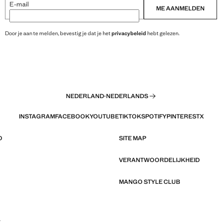
E-mail
ME AANMELDEN
Door je aan te melden, bevestig je dat je het
privacybeleid
hebt gelezen.
NEDERLAND
·
NEDERLANDS
INSTAGRAM
FACEBOOK
YOUTUBE
TIKTOK
SPOTIFY
PINTEREST
X
O
SITE MAP
VERANTWOORDELIJKHEID
MANGO STYLE CLUB
L