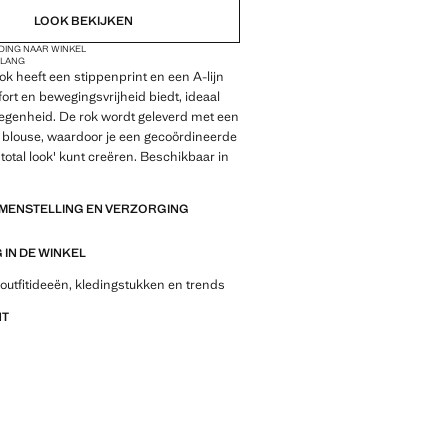
LOOK BEKIJKEN
DING NAAR WINKEL
D
LANG
ok heeft een stippenprint en een A-lijn
fort en bewegingsvrijheid biedt, ideaal
legenheid. De rok wordt geleverd met een
 blouse, waardoor je een gecoördineerde
'total look' kunt creëren. Beschikbaar in
AMENSTELLING EN VERZORGING
IN DE WINKEL
outfitideeën, kledingstukken en trends
NT