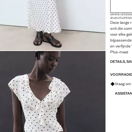
GRATIS VERZEN
WIJDUITLOPEN
Deze lange r
snit die com
voor elke ge
bijpassende
en verfijnde 
Plus-maat
DETAILS, S
VOORRADIG 
Vraag om 
ASSISTA