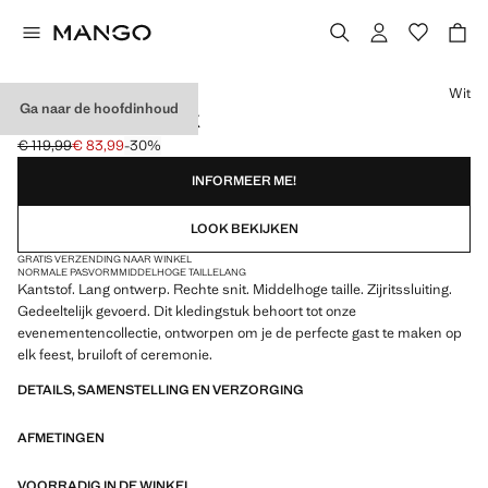
Kies een kleur
Wit
Ga naar de hoofdinhoud
LANGE KANTEN ROK
€ 119,99
€ 83,99
-30%
Oorspronkelijke prijs doorgehaald [€ 119,99 ]
Huidige prijs [€ 83,99 ]
INFORMEER ME!
LOOK BEKIJKEN
GRATIS VERZENDING NAAR WINKEL
NORMALE PASVORM
MIDDELHOGE TAILLE
LANG
Kantstof. Lang ontwerp. Rechte snit. Middelhoge taille. Zijritssluiting.
Gedeeltelijk gevoerd. Dit kledingstuk behoort tot onze
evenementencollectie, ontworpen om je de perfecte gast te maken op
elk feest, bruiloft of ceremonie.
DETAILS, SAMENSTELLING EN VERZORGING
AFMETINGEN
VOORRADIG IN DE WINKEL