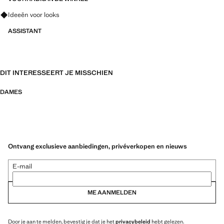
Vraag om outfitideeën, kledingstukken en trends
Ideeën voor looks
ASSISTANT
DIT INTERESSEERT JE MISSCHIEN
DAMES
Ontvang exclusieve aanbiedingen, privéverkopen en nieuws
E-mail
ME AANMELDEN
Door je aan te melden, bevestig je dat je het
privacybeleid
hebt gelezen.