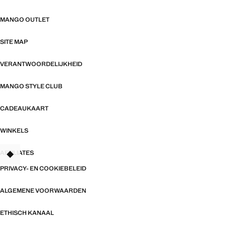
MANGO OUTLET
SITE MAP
VERANTWOORDELIJKHEID
MANGO STYLE CLUB
CADEAUKAART
WINKELS
AFFILIATES
TANT
PRIVACY- EN COOKIEBELEID
ALGEMENE VOORWAARDEN
ETHISCH KANAAL