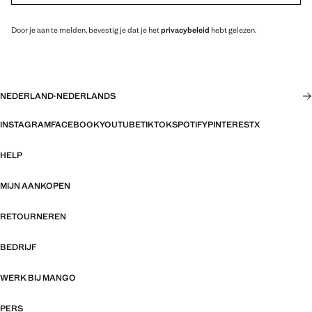
Door je aan te melden, bevestig je dat je het
privacybeleid
hebt gelezen.
NEDERLAND
·
NEDERLANDS
INSTAGRAM
FACEBOOK
YOUTUBE
TIKTOK
SPOTIFY
PINTEREST
X
HELP
MIJN AANKOPEN
RETOURNEREN
BEDRIJF
WERK BIJ MANGO
PERS