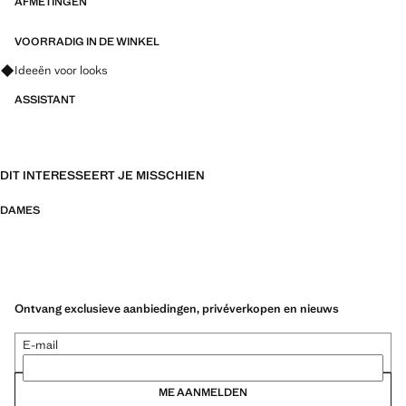
AFMETINGEN
VOORRADIG IN DE WINKEL
Vraag om outfitideeën, kledingstukken en trends
Ideeën voor looks
ASSISTANT
DIT INTERESSEERT JE MISSCHIEN
DAMES
Ontvang exclusieve aanbiedingen, privéverkopen en nieuws
E-mail
ME AANMELDEN