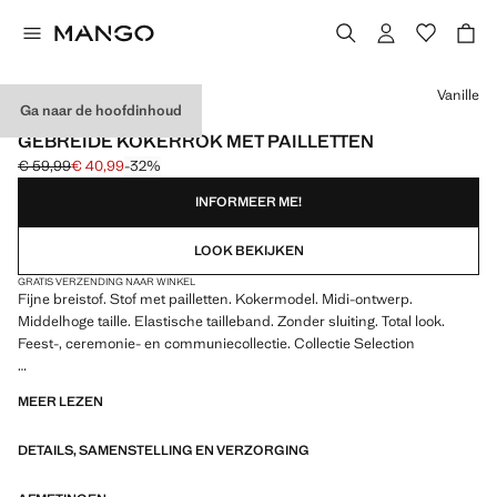
Kies een kleur
Vanille
Ga naar de hoofdinhoud
SELECTION
GEBREIDE KOKERROK MET PAILLETTEN
€ 59,99
€ 40,99
-32%
Oorspronkelijke prijs doorgehaald [€ 59,99 ]
Huidige prijs [€ 40,99 ]
INFORMEER ME!
LOOK BEKIJKEN
GRATIS VERZENDING NAAR WINKEL
Fijne breistof. Stof met pailletten. Kokermodel. Midi-ontwerp.
Middelhoge taille. Elastische tailleband. Zonder sluiting. Total look.
Feest-, ceremonie- en communiecollectie. Collectie Selection
Een selectie verfijnde kledingstukken, gemaakt van kwaliteitsstoffen
MEER LEZEN
om een vrouwelijke en eigentijdse garderobe samen te stellen
DETAILS, SAMENSTELLING EN VERZORGING