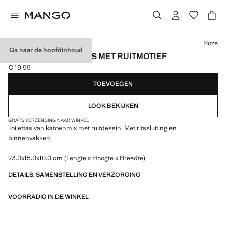
Kies een kleur
Roze
Ga naar de hoofdinhoud
KATOENEN TOILETTAS MET RUITMOTIEF
€ 19,99
Huidige prijs [€ 19,99 ]
TOEVOEGEN
LOOK BEKIJKEN
GRATIS VERZENDING NAAR WINKEL
Toilettas van katoenmix met ruitdessin. Met ritssluiting en
binnenvakken
23.0x15.0x10.0 cm (Lengte x Hoogte x Breedte)
DETAILS, SAMENSTELLING EN VERZORGING
VOORRADIG IN DE WINKEL