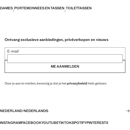
DAMES
PORTEMONNEES EN TASSEN
TOILETTASSEN
Ontvang exclusieve aanbiedingen, privéverkopen en nieuws
E-mail
ME AANMELDEN
Door je aan te melden, bevestig je dat je het
privacybeleid
hebt gelezen.
NEDERLAND
·
NEDERLANDS
INSTAGRAM
FACEBOOK
YOUTUBE
TIKTOK
SPOTIFY
PINTEREST
X