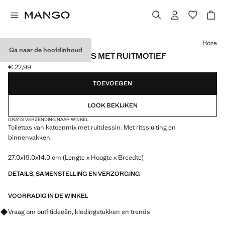
Kies een kleur
Roze
Ga naar de hoofdinhoud
KATOENEN TOILETTAS MET RUITMOTIEF
€ 22,99
Huidige prijs [€ 22,99 ]
TOEVOEGEN
LOOK BEKIJKEN
GRATIS VERZENDING NAAR WINKEL
Toilettas van katoenmix met ruitdessin. Met ritssluiting en
binnenvakken
27.0x19.0x14.0 cm (Lengte x Hoogte x Breedte)
DETAILS, SAMENSTELLING EN VERZORGING
VOORRADIG IN DE WINKEL
Vraag om outfitideeën, kledingstukken en trends