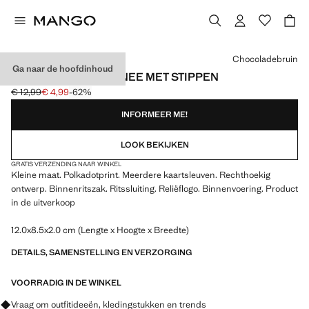
Kies een kleur
Chocoladebruin
Ga naar de hoofdinhoud
KLEINE PORTEMONNEE MET STIPPEN
€ 12,99
€ 4,99
-62%
Oorspronkelijke prijs doorgehaald [€ 12,99 ]
Huidige prijs [€ 4,99 ]
INFORMEER ME!
LOOK BEKIJKEN
GRATIS VERZENDING NAAR WINKEL
Kleine maat. Polkadotprint. Meerdere kaartsleuven. Rechthoekig
ontwerp. Binnenritszak. Ritssluiting. Reliëflogo. Binnenvoering. Product
in de uitverkoop
12.0x8.5x2.0 cm (Lengte x Hoogte x Breedte)
DETAILS, SAMENSTELLING EN VERZORGING
VOORRADIG IN DE WINKEL
Vraag om outfitideeën, kledingstukken en trends