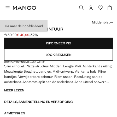
Kies een kleur
Middenblauw
Ga naar de hoofdinhoud
DENIM JURK MET CEINTUUR
€ 59,99
€ 40,99
-32%
Oorspronkelijke prijs doorgehaald [€ 59,99 ]
Huidige prijs [€ 40,99 ]
INFORMEER ME!
LOOK BEKIJKEN
GRATIS VERZENDING NAAR WINKEL
Slim silhouet. Platte structuur Midden. Lengte Midi. Achterkant sluiting.
Mouwlengte Spaghettibandjes. Midi-ontwerp. Vierkante hals. Fijne
bandjes. Verwijderbare ceintuur. Riemlussen. Ritssluiting aan de
achterkant. Achterste split aan de onderkant. Aansluitend ontwerp.
Denim van katoen in cowboy-jeansstijl
MEER LEZEN
DETAILS, SAMENSTELLING EN VERZORGING
AFMETINGEN