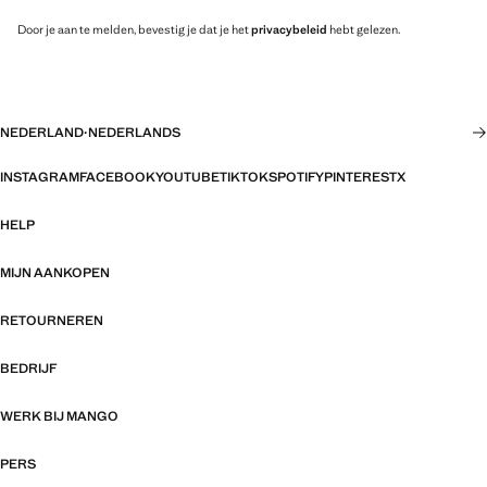
Door je aan te melden, bevestig je dat je het
privacybeleid
hebt gelezen.
NEDERLAND
·
NEDERLANDS
INSTAGRAM
FACEBOOK
YOUTUBE
TIKTOK
SPOTIFY
PINTEREST
X
HELP
MIJN AANKOPEN
RETOURNEREN
BEDRIJF
WERK BIJ MANGO
PERS