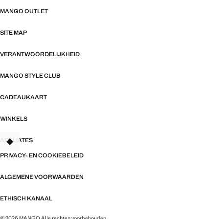
MANGO OUTLET
SITE MAP
VERANTWOORDELIJKHEID
MANGO STYLE CLUB
CADEAUKAART
WINKELS
AFFILIATES
TANT
PRIVACY- EN COOKIEBELEID
ALGEMENE VOORWAARDEN
ETHISCH KANAAL
© 2026 MANGO Alle rechten voorbehouden