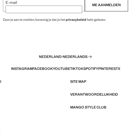
E-mail
ME AANMELDEN
Door je aan te melden, bevestig je dat je het
privacybeleid
hebt gelezen.
NEDERLAND
·
NEDERLANDS
INSTAGRAM
FACEBOOK
YOUTUBE
TIKTOK
SPOTIFY
PINTEREST
X
O
SITE MAP
VERANTWOORDELIJKHEID
MANGO STYLE CLUB
L