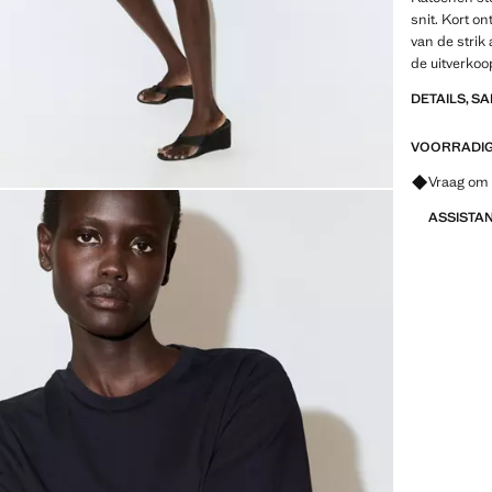
snit. Kort o
van de strik 
de uitverkoo
DETAILS, S
VOORRADIG 
Vraag om 
ASSISTA