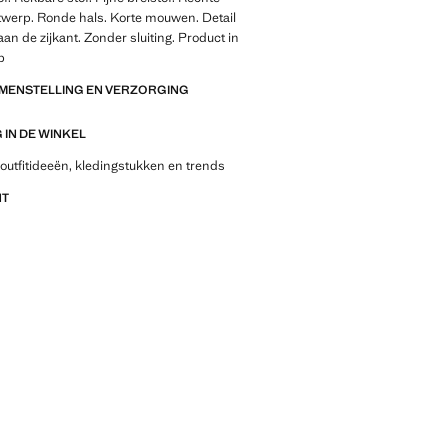
ntwerp. Ronde hals. Korte mouwen. Detail
aan de zijkant. Zonder sluiting. Product in
p
AMENSTELLING EN VERZORGING
IN DE WINKEL
outfitideeën, kledingstukken en trends
NT