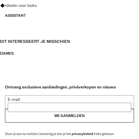
Vraag om outfitideeën, kledingstukken en trends
Ideeën voor looks
ASSISTANT
DIT INTERESSEERT JE MISSCHIEN
DAMES
Ontvang exclusieve aanbiedingen, privéverkopen en nieuws
E-mail
ME AANMELDEN
Door je aan te melden, bevestig je dat je het
privacybeleid
hebt gelezen.