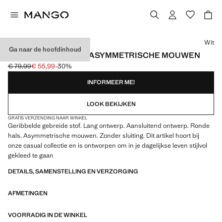
Kies een kleur
Wit
Ga naar de hoofdinhoud
GERIBDE JURK MET ASYMMETRISCHE MOUWEN
€ 79,99
€ 55,99
-30%
Oorspronkelijke prijs doorgehaald [€ 79,99 ]
Huidige prijs [€ 55,99 ]
INFORMEER ME!
LOOK BEKIJKEN
GRATIS VERZENDING NAAR WINKEL
Geribbelde gebreide stof. Lang ontwerp. Aansluitend ontwerp. Ronde
hals. Asymmetrische mouwen. Zonder sluiting. Dit artikel hoort bij
onze casual collectie en is ontworpen om in je dagelijkse leven stijlvol
gekleed te gaan
DETAILS, SAMENSTELLING EN VERZORGING
AFMETINGEN
VOORRADIG IN DE WINKEL