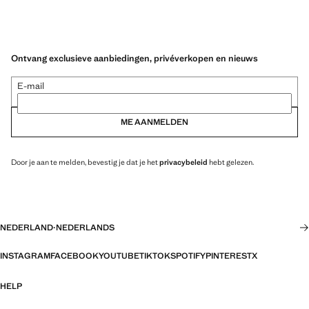
Ontvang exclusieve aanbiedingen, privéverkopen en nieuws
E-mail
ME AANMELDEN
Door je aan te melden, bevestig je dat je het
privacybeleid
hebt gelezen.
NEDERLAND
·
NEDERLANDS
INSTAGRAM
FACEBOOK
YOUTUBE
TIKTOK
SPOTIFY
PINTEREST
X
HELP