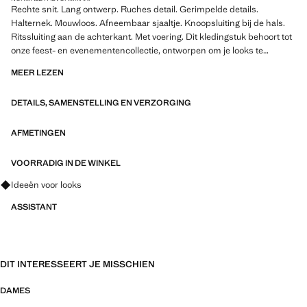
Rechte snit. Lang ontwerp. Ruches detail. Gerimpelde details.
Halternek. Mouwloos. Afneembaar sjaaltje. Knoopsluiting bij de hals.
Ritssluiting aan de achterkant. Met voering. Dit kledingstuk behoort tot
onze feest- en evenementencollectie, ontworpen om je looks te
verfraaien voor speciale gelegenheden. Exclusief Online. Product in de
MEER LEZEN
uitverkoop
DETAILS, SAMENSTELLING EN VERZORGING
AFMETINGEN
VOORRADIG IN DE WINKEL
Vraag om outfitideeën, kledingstukken en trends
Ideeën voor looks
ASSISTANT
DIT INTERESSEERT JE MISSCHIEN
DAMES