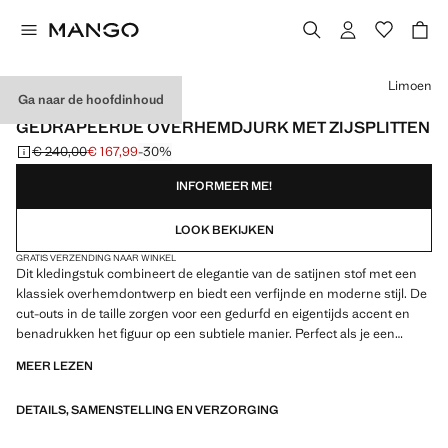
Kies een kleur
Limoen
Ga naar de hoofdinhoud
CAPSULE
GEDRAPEERDE OVERHEMDJURK MET ZIJSPLITTEN
€ 240,00
€ 167,99
-30%
Oorspronkelijke prijs doorgehaald [€ 240,00 ]
Huidige prijs [€ 167,99 ]
INFORMEER ME!
LOOK BEKIJKEN
GRATIS VERZENDING NAAR WINKEL
Dit kledingstuk combineert de elegantie van de satijnen stof met een
klassiek overhemdontwerp en biedt een verfijnde en moderne stijl. De
cut-outs in de taille zorgen voor een gedurfd en eigentijds accent en
benadrukken het figuur op een subtiele manier. Perfect als je een
elegante look wilt met unieke, opvallende details. Satijnen stof. Rechte
MEER LEZEN
snit. Lang ontwerp. V-hals met revers. Lange mouwen met geknoopte
manchetten. Gedrapeerd detail aan de voorkant. Zijsplitten in de taille.
DETAILS, SAMENSTELLING EN VERZORGING
Blinde knoopsluiting aan de voorkant. Feest-, ceremonie- en
communiecollectie. Artikelen uit de CAPSULE-collectie kunnen binnen