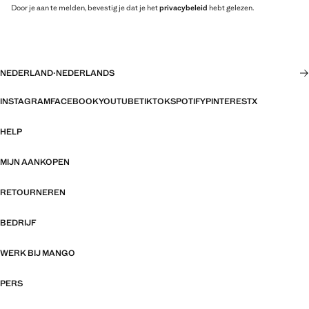
Door je aan te melden, bevestig je dat je het
privacybeleid
hebt gelezen.
NEDERLAND
·
NEDERLANDS
INSTAGRAM
FACEBOOK
YOUTUBE
TIKTOK
SPOTIFY
PINTEREST
X
HELP
MIJN AANKOPEN
RETOURNEREN
BEDRIJF
WERK BIJ MANGO
PERS