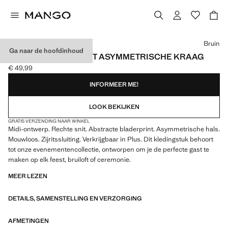
Kies een kleur
Bruin
Ga naar de hoofdinhoud
BEDRUKTE JURK MET ASYMMETRISCHE KRAAG
€ 49,99
Huidige prijs [€ 49,99 ]
INFORMEER ME!
LOOK BEKIJKEN
GRATIS VERZENDING NAAR WINKEL
Midi-ontwerp. Rechte snit. Abstracte bladerprint. Asymmetrische hals.
Mouwloos. Zijritssluiting. Verkrijgbaar in Plus. Dit kledingstuk behoort
tot onze evenementencollectie, ontworpen om je de perfecte gast te
maken op elk feest, bruiloft of ceremonie.
MEER LEZEN
DETAILS, SAMENSTELLING EN VERZORGING
AFMETINGEN