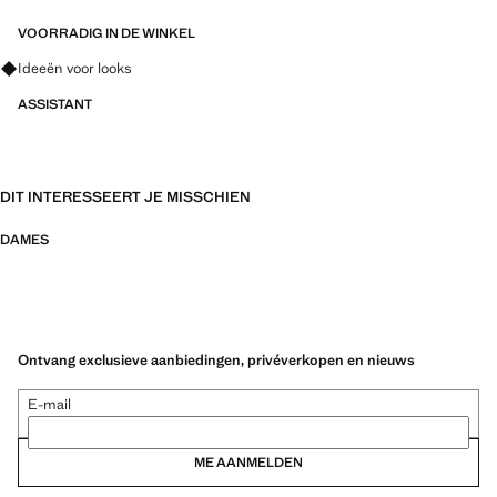
VOORRADIG IN DE WINKEL
Vraag om outfitideeën, kledingstukken en trends
Ideeën voor looks
ASSISTANT
DIT INTERESSEERT JE MISSCHIEN
DAMES
Ontvang exclusieve aanbiedingen, privéverkopen en nieuws
E-mail
ME AANMELDEN