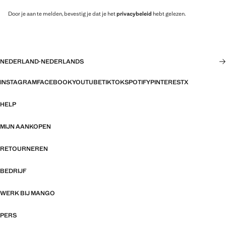
Door je aan te melden, bevestig je dat je het
privacybeleid
hebt gelezen.
NEDERLAND
·
NEDERLANDS
INSTAGRAM
FACEBOOK
YOUTUBE
TIKTOK
SPOTIFY
PINTEREST
X
HELP
MIJN AANKOPEN
RETOURNEREN
BEDRIJF
WERK BIJ MANGO
PERS