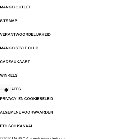
MANGO OUTLET
SITE MAP
VERANTWOORDELIJKHEID
MANGO STYLE CLUB
CADEAUKAART
WINKELS
AFFILIATES
TANT
PRIVACY- EN COOKIEBELEID
ALGEMENE VOORWAARDEN
ETHISCH KANAAL
© 2026 MANGO Alle rechten voorbehouden