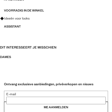
VOORRADIG IN DE WINKEL
Vraag om outfitideeën, kledingstukken en trends
Ideeën voor looks
ASSISTANT
DIT INTERESSEERT JE MISSCHIEN
DAMES
Ontvang exclusieve aanbiedingen, privéverkopen en nieuws
E-mail
ME AANMELDEN