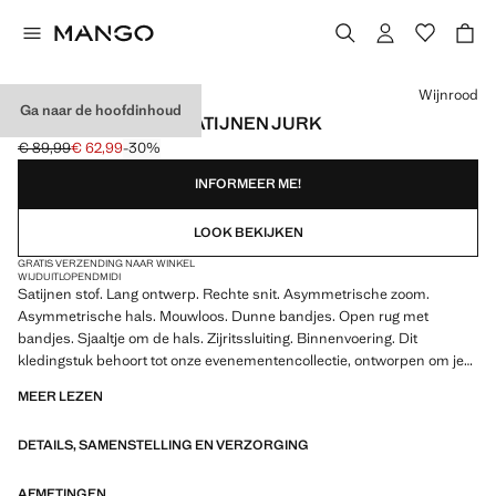
Kies een kleur
Wijnrood
Ga naar de hoofdinhoud
ASYMMETRISCHE SATIJNEN JURK
€ 89,99
€ 62,99
-30%
Oorspronkelijke prijs doorgehaald [€ 89,99 ]
Huidige prijs [€ 62,99 ]
INFORMEER ME!
LOOK BEKIJKEN
GRATIS VERZENDING NAAR WINKEL
WIJDUITLOPEND
MIDI
Satijnen stof. Lang ontwerp. Rechte snit. Asymmetrische zoom.
Asymmetrische hals. Mouwloos. Dunne bandjes. Open rug met
bandjes. Sjaaltje om de hals. Zijritssluiting. Binnenvoering. Dit
kledingstuk behoort tot onze evenementencollectie, ontworpen om je
de perfecte gast te maken op elk feest, bruiloft of ceremonie.. Exclusief
MEER LEZEN
Online
DETAILS, SAMENSTELLING EN VERZORGING
AFMETINGEN