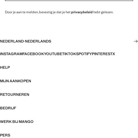
Door je aan te melden, bevestig je dat je het
privacybeleid
hebt gelezen.
NEDERLAND
·
NEDERLANDS
INSTAGRAM
FACEBOOK
YOUTUBE
TIKTOK
SPOTIFY
PINTEREST
X
HELP
MIJN AANKOPEN
RETOURNEREN
BEDRIJF
WERK BIJ MANGO
PERS