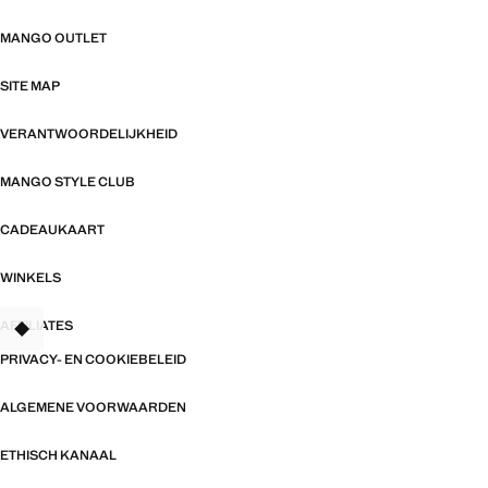
MANGO OUTLET
SITE MAP
VERANTWOORDELIJKHEID
MANGO STYLE CLUB
CADEAUKAART
WINKELS
AFFILIATES
TANT
PRIVACY- EN COOKIEBELEID
ALGEMENE VOORWAARDEN
ETHISCH KANAAL