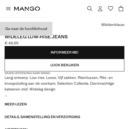
Kies een kleur
Middenblauw
Ga naar de hoofdinhoud
SELECTION
WIDELEG LOW-RISE JEANS
€ 49,99
Huidige prijs [€ 49,99 ]
INFORMEER ME!
LOOK BEKIJKEN
GRATIS VERZENDING NAAR WINKEL
Lang ontwerp. Low-rise. Loose. Vijf zakken. Riemlussen. Rits- en
knoopsluiting aan de voorkant. Selection Collectie. Denimachtige
katoenen stof. Wideleg design
Een selectie verfijnde kledingstukken, gemaakt van kwaliteitsstoffen
MEER LEZEN
om een vrouwelijke en eigentijdse garderobe samen te stellen
DETAILS, SAMENSTELLING EN VERZORGING