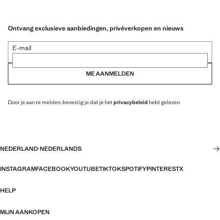
Ontvang exclusieve aanbiedingen, privéverkopen en nieuws
E-mail
ME AANMELDEN
Door je aan te melden, bevestig je dat je het
privacybeleid
hebt gelezen.
NEDERLAND
·
NEDERLANDS
INSTAGRAM
FACEBOOK
YOUTUBE
TIKTOK
SPOTIFY
PINTEREST
X
HELP
MIJN AANKOPEN