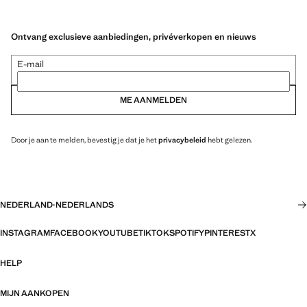
Ontvang exclusieve aanbiedingen, privéverkopen en nieuws
E-mail
ME AANMELDEN
Door je aan te melden, bevestig je dat je het
privacybeleid
hebt gelezen.
NEDERLAND
·
NEDERLANDS
INSTAGRAM
FACEBOOK
YOUTUBE
TIKTOK
SPOTIFY
PINTEREST
X
HELP
MIJN AANKOPEN