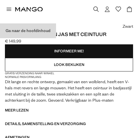
Kies een kleur
Zwart
Ga naar de hoofdinhoud
HANDMADE WOLLEN JAS MET CEINTUUR
€ 149,99
Huidige prijs [€ 149,99 ]
INFORMEER ME!
LOOK BEKIJKEN
GRATIS VERZENDING NAAR WINKEL
NORMALE PASVORM
LANG
Dit lange en rechte ontwerp, gemaakt van een wolblend, heeft een V-
hals met revers en lange mouwen. Het heeft een ceintuur in badjasstijl
met sluiting in de taille, twee steekzakken en een split aan de
achterkant bij de zoom. Gevoerd. Verkrijgbaar in Plus-maten
MEER LEZEN
DETAILS, SAMENSTELLING EN VERZORGING
AFMETINGEN