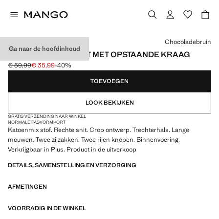
Kies een kleur
Chocoladebruin
Ga naar de hoofdinhoud
KORTE TRENCHCOAT MET OPSTAANDE KRAAG
€ 59,99
€ 35,99
-40%
Oorspronkelijke prijs doorgehaald [€ 59,99 ]
Huidige prijs [€ 35,99 ]
TOEVOEGEN
LOOK BEKIJKEN
GRATIS VERZENDING NAAR WINKEL
NORMALE PASVORM
KORT
Katoenmix stof. Rechte snit. Crop ontwerp. Trechterhals. Lange
mouwen. Twee zijzakken. Twee rijen knopen. Binnenvoering.
Verkrijgbaar in Plus. Product in de uitverkoop
DETAILS, SAMENSTELLING EN VERZORGING
AFMETINGEN
VOORRADIG IN DE WINKEL