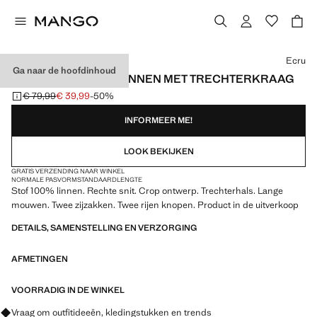
Kies een kleur
Ecru
Ga naar de hoofdinhoud
TRENCHCOAT VAN LINNEN MET TRECHTERKRAAG
€ 79,99
€ 39,99
-50%
Oorspronkelijke prijs doorgehaald [€ 79,99 ]
Huidige prijs [€ 39,99 ]
INFORMEER ME!
LOOK BEKIJKEN
GRATIS VERZENDING NAAR WINKEL
NORMALE PASVORM
STANDAARDLENGTE
Stof 100% linnen. Rechte snit. Crop ontwerp. Trechterhals. Lange
mouwen. Twee zijzakken. Twee rijen knopen. Product in de uitverkoop
DETAILS, SAMENSTELLING EN VERZORGING
AFMETINGEN
VOORRADIG IN DE WINKEL
Vraag om outfitideeën, kledingstukken en trends