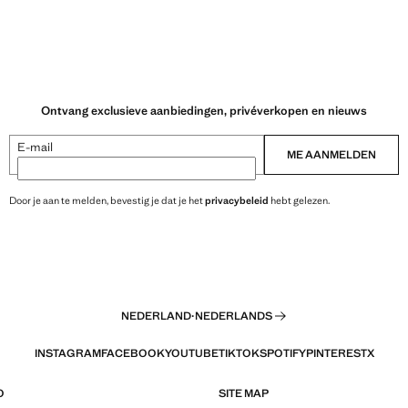
Ontvang exclusieve aanbiedingen, privéverkopen en nieuws
E-mail
ME AANMELDEN
Door je aan te melden, bevestig je dat je het
privacybeleid
hebt gelezen.
NEDERLAND
·
NEDERLANDS
INSTAGRAM
FACEBOOK
YOUTUBE
TIKTOK
SPOTIFY
PINTEREST
X
O
SITE MAP