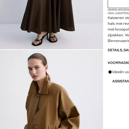
GRATIS VERZEN
HEEL LOSZITTE
Katoenen sto
hals met re
met knoopsl
zijzakken. V
Binnenvoerin
DETAILS, S
VOORRADIG 
Vraag om 
Ideeën vo
ASSISTA