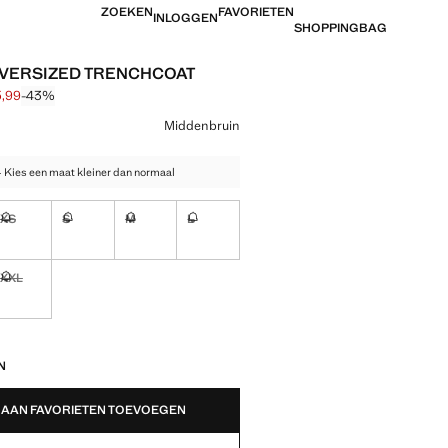
ZOEKEN
FAVORIETEN
INLOGGEN
SHOPPINGBAG
VERSIZED TRENCHCOAT
5,99
-43%
jke prijs doorgehaald [€ 79,99 ]
 [€ 45,99 ]
ur
Middenbruin
- Kies een maat kleiner dan normaal
XS
S
M
L
!
Ik wil hem!
Ik wil hem!
Ik wil hem!
Ik wil hem!
XXL
!
Ik wil hem!
EDEN!
N
AAN FAVORIETEN TOEVOEGEN