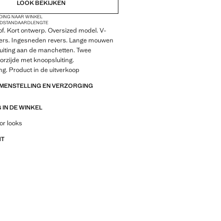
LOOK BEKIJKEN
DING NAAR WINKEL
ND
STANDAARDLENGTE
f. Kort ontwerp. Oversized model. V-
vers. Ingesneden revers. Lange mouwen
uiting aan de manchetten. Twee
oorzijde met knoopsluiting.
g. Product in de uitverkoop
AMENSTELLING EN VERZORGING
IN DE WINKEL
outfitideeën, kledingstukken en trends
or looks
NT