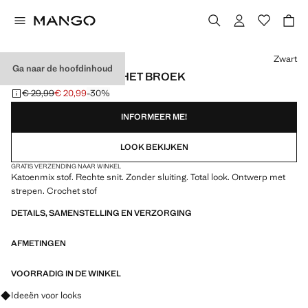
Kies een kleur
Zwart
Ga naar de hoofdinhoud
GESTREEPTE CROCHET BROEK
€ 29,99
€ 20,99
-30%
Oorspronkelijke prijs doorgehaald [€ 29,99 ]
Huidige prijs [€ 20,99 ]
INFORMEER ME!
LOOK BEKIJKEN
GRATIS VERZENDING NAAR WINKEL
Katoenmix stof. Rechte snit. Zonder sluiting. Total look. Ontwerp met
strepen. Crochet stof
DETAILS, SAMENSTELLING EN VERZORGING
AFMETINGEN
VOORRADIG IN DE WINKEL
Vraag om outfitideeën, kledingstukken en trends
Ideeën voor looks