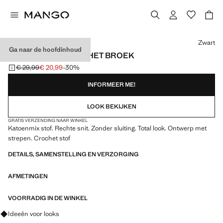
Kies een kleur
Zwart
Ga naar de hoofdinhoud
GESTREEPTE CROCHET BROEK
€ 29,99
€ 20,99
-30%
Oorspronkelijke prijs doorgehaald [€ 29,99 ]
Huidige prijs [€ 20,99 ]
INFORMEER ME!
LOOK BEKIJKEN
GRATIS VERZENDING NAAR WINKEL
Katoenmix stof. Rechte snit. Zonder sluiting. Total look. Ontwerp met
strepen. Crochet stof
DETAILS, SAMENSTELLING EN VERZORGING
AFMETINGEN
VOORRADIG IN DE WINKEL
Vraag om outfitideeën, kledingstukken en trends
Ideeën voor looks