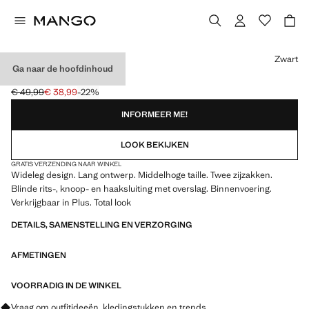
Kies een kleur
Zwart
Ga naar de hoofdinhoud
WIDELEG PANTALON
€ 49,99
€ 38,99
-22%
Oorspronkelijke prijs doorgehaald [€ 49,99 ]
Huidige prijs [€ 38,99 ]
INFORMEER ME!
LOOK BEKIJKEN
GRATIS VERZENDING NAAR WINKEL
Wideleg design. Lang ontwerp. Middelhoge taille. Twee zijzakken.
Blinde rits-, knoop- en haaksluiting met overslag. Binnenvoering.
Verkrijgbaar in Plus. Total look
DETAILS, SAMENSTELLING EN VERZORGING
AFMETINGEN
VOORRADIG IN DE WINKEL
Vraag om outfitideeën, kledingstukken en trends