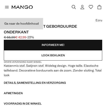
Kies een kleur
Ecru
Ga naar de hoofdinhoud
WIDELEG BROEK MET GEBORDUURDE
ONDERKANT
€ 55,99
€ 42,99
-23%
Oorspronkelijke prijs doorgehaald [€ 55,99 ]
Huidige prijs [€ 42,99 ]
INFORMEER ME!
LOOK BEKIJKEN
GRATIS VERZENDING NAAR WINKEL
Katoenmix stof. Satijnen stof. Wideleg design. Hoge taille. Elastische
tailleband. Decoratieve borduursels aan de zoom. Zonder sluiting. Total
look
DETAILS, SAMENSTELLING EN VERZORGING
AFMETINGEN
VOORRADIG IN DE WINKEL