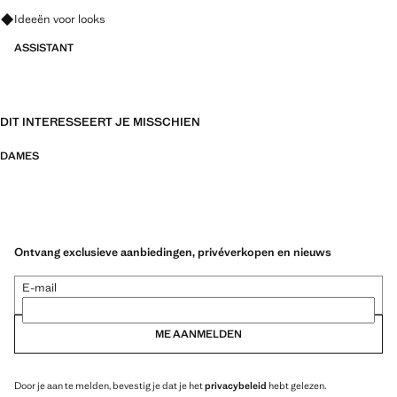
Vraag om outfitideeën, kledingstukken en trends
Ideeën voor looks
ASSISTANT
DIT INTERESSEERT JE MISSCHIEN
DAMES
Ontvang exclusieve aanbiedingen, privéverkopen en nieuws
E-mail
ME AANMELDEN
Door je aan te melden, bevestig je dat je het
privacybeleid
hebt gelezen.