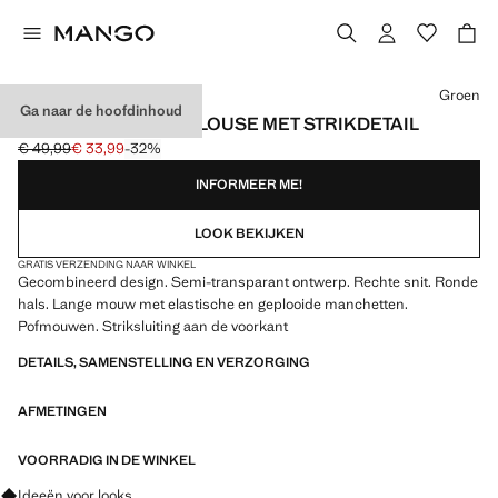
Kies een kleur
Groen
Ga naar de hoofdinhoud
GECOMBINEERDE BLOUSE MET STRIKDETAIL
€ 49,99
€ 33,99
-32%
Oorspronkelijke prijs doorgehaald [€ 49,99 ]
Huidige prijs [€ 33,99 ]
INFORMEER ME!
LOOK BEKIJKEN
GRATIS VERZENDING NAAR WINKEL
Gecombineerd design. Semi-transparant ontwerp. Rechte snit. Ronde
hals. Lange mouw met elastische en geplooide manchetten.
Pofmouwen. Striksluiting aan de voorkant
DETAILS, SAMENSTELLING EN VERZORGING
AFMETINGEN
VOORRADIG IN DE WINKEL
Vraag om outfitideeën, kledingstukken en trends
Ideeën voor looks