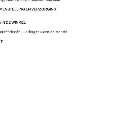
AMENSTELLING EN VERZORGING
IN DE WINKEL
outfitideeën, kledingstukken en trends
NT