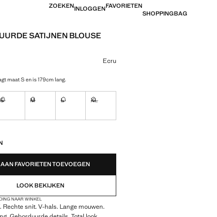
ZOEKEN
FAVORIETEN
INLOGGEN
SHOPPINGBAG
URDE SATIJNEN BLOUSE
 [€ 49,99 ]
ur
Ecru
gt maat S en is 179cm lang.
S
M
L
XL
!
Ik wil hem!
Ik wil hem!
Ik wil hem!
Ik wil hem!
EDEN!
N
AAN FAVORIETEN TOEVOEGEN
LOOK BEKIJKEN
DING NAAR WINKEL
f. Rechte snit. V-hals. Lange mouwen.
ing. Geborduurde details. Total look