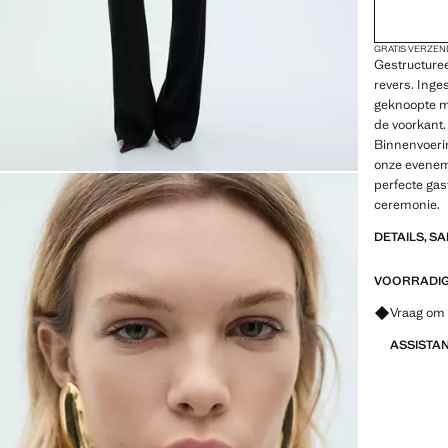
GRATIS VERZEN
Gestructuree
revers. Ing
geknoopte m
de voorkant.
Binnenvoerin
onze evenem
perfecte gast
ceremonie.
DETAILS, S
VOORRADIG 
Vraag om 
ASSISTA