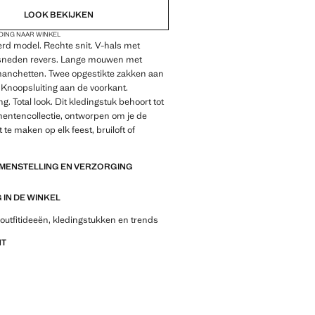
LOOK BEKIJKEN
DING NAAR WINKEL
rd model. Rechte snit. V-hals met
esneden revers. Lange mouwen met
anchetten. Twee opgestikte zakken aan
 Knoopsluiting aan de voorkant.
g. Total look. Dit kledingstuk behoort tot
entencollectie, ontworpen om je de
 te maken op elk feest, bruiloft of
AMENSTELLING EN VERZORGING
IN DE WINKEL
outfitideeën, kledingstukken en trends
NT