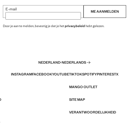
E-mail
ME AANMELDEN
Door je aan te melden, bevestig je dat je het
privacybeleid
hebt gelezen.
NEDERLAND
·
NEDERLANDS
INSTAGRAM
FACEBOOK
YOUTUBE
TIKTOK
SPOTIFY
PINTEREST
X
MANGO OUTLET
O
SITE MAP
VERANTWOORDELIJKHEID
L