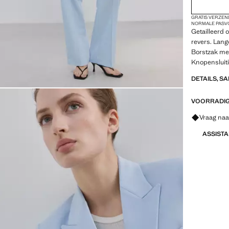
48
GRATIS VERZEN
50
NORMALE PAS
Getailleerd 
52
revers. Lan
Borstzak met
54
Knopensluiti
de onderkant
DETAILS, S
Total look. P
VOORRADIG 
Vraag naa
ASSIST