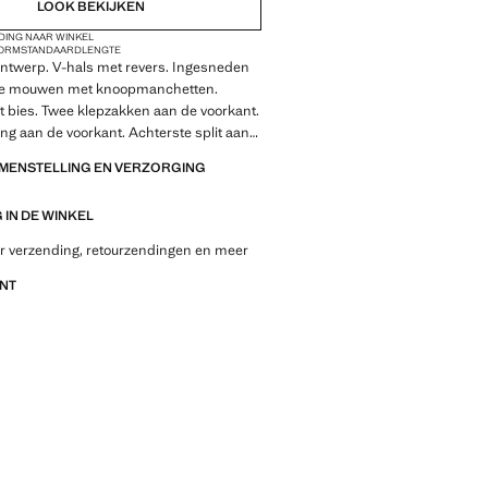
NIET OP VOORRAAD, MAAR IK WIL HEM HEBBEN!
LOOK BEKIJKEN
DING NAAR WINKEL
NIET OP VOORRAAD, MAAR IK WIL HEM HEBBEN!
VORM
STANDAARDLENGTE
ontwerp. V-hals met revers. Ingesneden
NIET OP VOORRAAD, MAAR IK WIL HEM HEBBEN!
ge mouwen met knoopmanchetten.
 bies. Twee klepzakken aan de voorkant.
NIET OP VOORRAAD, MAAR IK WIL HEM HEBBEN!
ng aan de voorkant. Achterste split aan
. Binnenvoering. Verkrijgbaar in Plus.
AMENSTELLING EN VERZORGING
roduct in de uitverkoop
IN DE WINKEL
r verzending, retourzendingen en meer
ANT