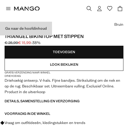
Kies een kleur
Bruin
Ga naar de hoofdinhoud
EXCLUSIEF ONLINE
TRIANGEL BIKINITOP MET STIPPEN
€ 25,99
€ 15,99
-38%
Oorspronkelijke prijs doorgehaald [€ 25,99 ]
Huidige prijs [€ 15,99 ]
TOEVOEGEN
LOOK BEKIJKEN
GRATIS VERZENDING NAAR WINKEL
DRIEHOEKIG
Driehoekig ontwerp. V-hals. Fijne bandjes. Striksluiting om de nek en
op de rug. Beschikbaar set. Uitneembare vulling. Exclusief Online.
Product in de uitverkoop
DETAILS, SAMENSTELLING EN VERZORGING
VOORRADIG IN DE WINKEL
Vraag om outfitideeën, kledingstukken en trends