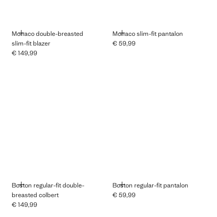
TOEVOEGEN
TOEVOEGEN
Monaco double-breasted
Monaco slim-fit pantalon
slim-fit blazer
€ 59,99
Huidige prijs [€ 59,99 ]
€ 149,99
Huidige prijs [€ 149,99 ]
TOEVOEGEN
TOEVOEGEN
Boston regular-fit double-
Boston regular-fit pantalon
breasted colbert
€ 59,99
Huidige prijs [€ 59,99 ]
€ 149,99
Huidige prijs [€ 149,99 ]