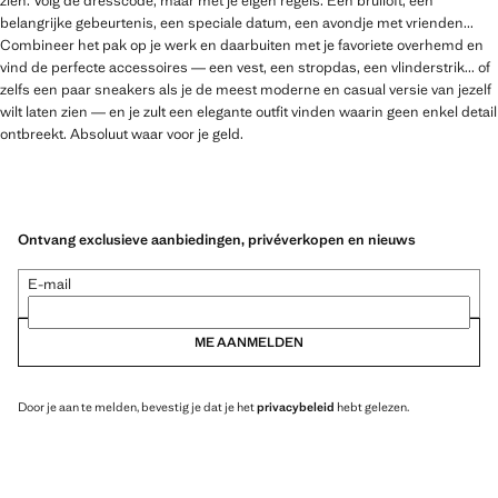
zien. Volg de dresscode, maar met je eigen regels. Een bruiloft, een
belangrijke gebeurtenis, een speciale datum, een avondje met vrienden...
Combineer het pak op je werk en daarbuiten met je favoriete overhemd en
vind de perfecte accessoires — een vest, een stropdas, een vlinderstrik... of
zelfs een paar sneakers als je de meest moderne en casual versie van jezelf
wilt laten zien — en je zult een elegante outfit vinden waarin geen enkel detail
ontbreekt. Absoluut waar voor je geld.
Ontvang exclusieve aanbiedingen, privéverkopen en nieuws
E-mail
ME AANMELDEN
Door je aan te melden, bevestig je dat je het
privacybeleid
hebt gelezen.