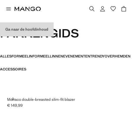
PAKKENGIDS
Ga naar de hoofdinhoud
ALLES
FORMEEL
INFORMEEL
LINNEN
EVENEMENTEN
TRENDY
OVERHEMDEN
ACCESSOIRES
TOEVOEGEN
Monaco double-breasted slim-fit blazer
€ 149,99
Huidige prijs [€ 149,99 ]