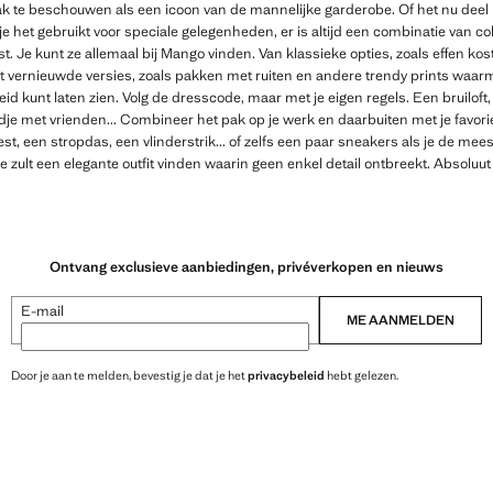
ak te beschouwen als een icoon van de mannelijke garderobe. Of het nu deel u
 het gebruikt voor speciale gelegenheden, er is altijd een combinatie van colb
ast. Je kunt ze allemaal bij Mango vinden. Van klassieke opties, zoals effen ko
tot vernieuwde versies, zoals pakken met ruiten en andere trendy prints waar
id kunt laten zien. Volg de dresscode, maar met je eigen regels. Een bruiloft,
je met vrienden... Combineer het pak op je werk en daarbuiten met je favor
t, een stropdas, een vlinderstrik... of zelfs een paar sneakers als je de me
 je zult een elegante outfit vinden waarin geen enkel detail ontbreekt. Absoluut
Ontvang exclusieve aanbiedingen, privéverkopen en nieuws
E-mail
ME AANMELDEN
Door je aan te melden, bevestig je dat je het
privacybeleid
hebt gelezen.