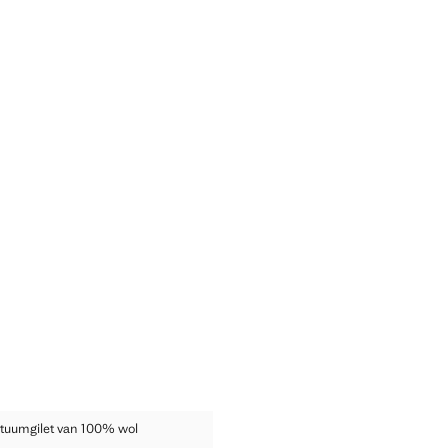
O KOSTUUMGILET VAN 100% WOL
stuumgilet van 100% wol
NO KOSTUUMGILET VAN 100% WOL