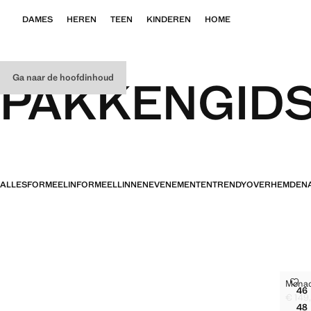
DAMES
HEREN
TEEN
KINDEREN
HOME
Ga naar de hoofdinhoud
PAKKENGID
ALLES
FORMEEL
INFORMEEL
LINNEN
EVENEMENTEN
TRENDY
OVERHEMDEN
MO
Monaco
Mate
46
M
€ 149
Huidig
48