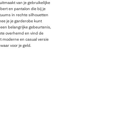
itmaakt van je gebruikelijke
ert en pantalon die bij je
stuums in rechte silhouetten
mee je je garderobe kunt
 een belangrijke gebeurtenis,
iete overhemd en vind de
est moderne en casual versie
 waar voor je geld.