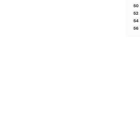
M
50
M
52
M
54
M
56
M