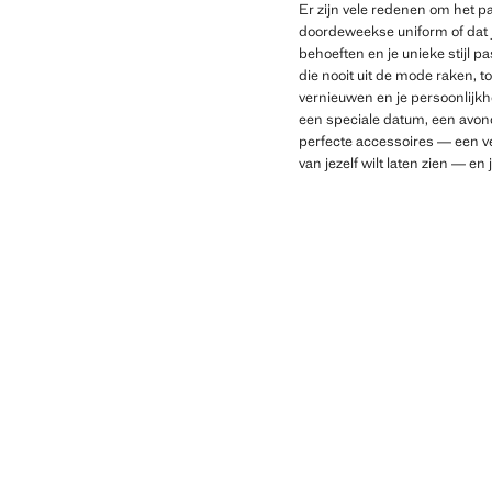
Er zijn vele redenen om het p
doordeweekse uniform of dat je
behoeften en je unieke stijl p
die nooit uit de mode raken, 
vernieuwen en je persoonlijkhe
een speciale datum, een avond
perfecte accessoires — een ves
van jezelf wilt laten zien — en