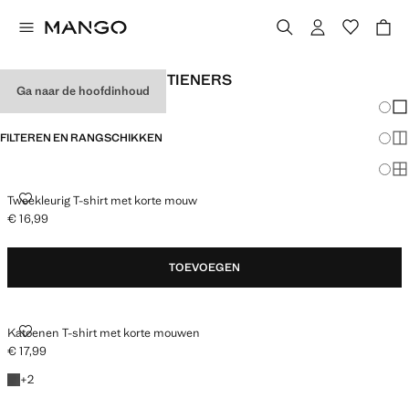
BASIC T-SHIRTS VOOR TIENERS
Ga naar de hoofdinhoud
Veran
En
FILTEREN EN RANGSCHIKKEN
Me
Ma
TWEEKLEURIG T-SHIRT MET KORTE MOUW
Tweekleurig T-shirt met korte mouw
€ 16,99
Huidige prijs [€ 16,99 ]
TOEVOEGEN
KATOENEN T-SHIRT MET KORTE MOUWEN
Katoenen T-shirt met korte mouwen
€ 17,99
Huidige prijs [€ 17,99 ]
+ 2 kleuren
+
2