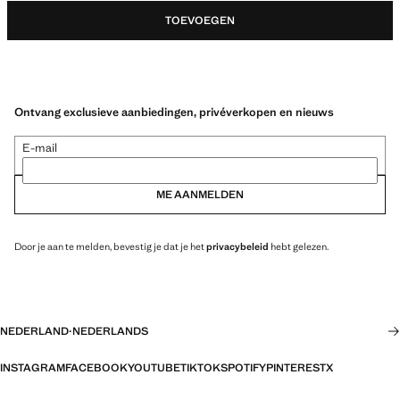
TOEVOEGEN
Ontvang exclusieve aanbiedingen, privéverkopen en nieuws
E-mail
ME AANMELDEN
Door je aan te melden, bevestig je dat je het
privacybeleid
hebt gelezen.
NEDERLAND
·
NEDERLANDS
INSTAGRAM
FACEBOOK
YOUTUBE
TIKTOK
SPOTIFY
PINTEREST
X